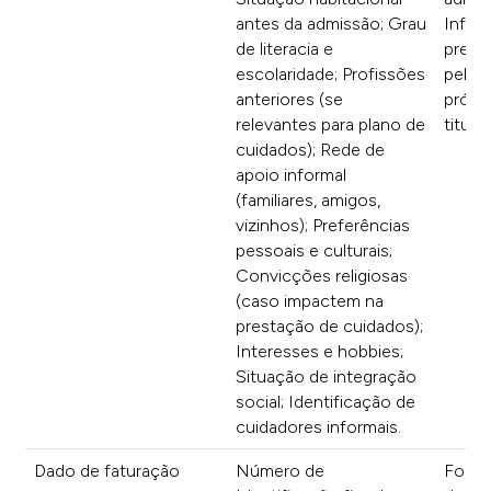
antes da admissão; Grau
Infor
de literacia e
prest
escolaridade; Profissões
pelos
anteriores (se
própr
relevantes para plano de
titula
cuidados); Rede de
apoio informal
(familiares, amigos,
vizinhos); Preferências
pessoais e culturais;
Convicções religiosas
(caso impactem na
prestação de cuidados);
Interesses e hobbies;
Situação de integração
social; Identificação de
cuidadores informais.
Dado de faturação
Número de
Formu