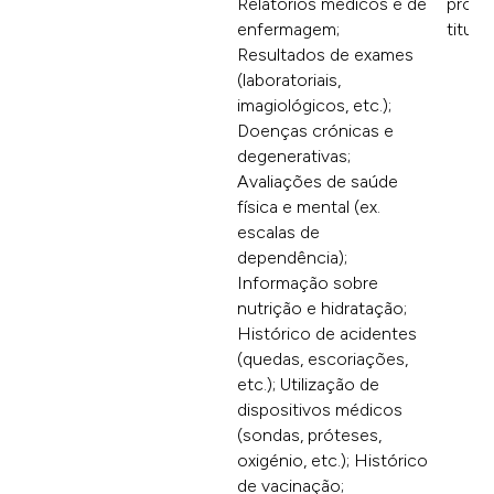
Relatórios médicos e de
própr
enfermagem;
titula
Resultados de exames
(laboratoriais,
imagiológicos, etc.);
Doenças crónicas e
degenerativas;
Avaliações de saúde
física e mental (ex.
escalas de
dependência);
Informação sobre
nutrição e hidratação;
Histórico de acidentes
(quedas, escoriações,
etc.); Utilização de
dispositivos médicos
(sondas, próteses,
oxigénio, etc.); Histórico
de vacinação;