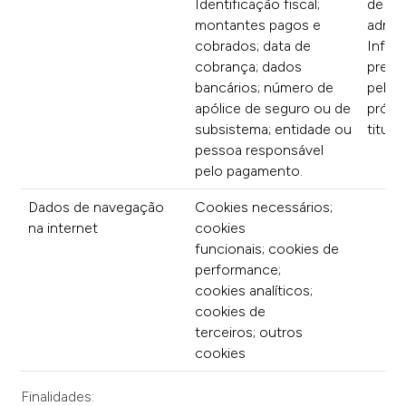
Identificação fiscal;
de
montantes pagos e
admis
cobrados; data de
Infor
cobrança; dados
prest
bancários; número de
pelos
apólice de seguro ou de
própr
subsistema; entidade ou
titula
pessoa responsável
pelo pagamento.
Dados de navegação
Cookies necessários;
na internet
cookies
funcionais; cookies de
performance;
cookies analíticos;
cookies de
terceiros; outros
cookies
Finalidades: