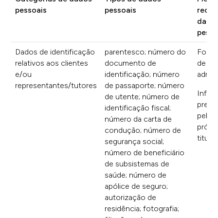
pessoais
pessoais
recol
dado
pesso
Dados de identificação
parentesco; número do
Formu
relativos aos clientes
documento de
de
e/ou
identificação; número
admis
representantes/tutores
de passaporte; número
Infor
de utente; número de
prest
identificação fiscal;
pelos
número da carta de
própr
condução; número de
titula
segurança social;
número de beneficiário
de subsistemas de
saúde; número de
apólice de seguro;
autorização de
residência; fotografia;