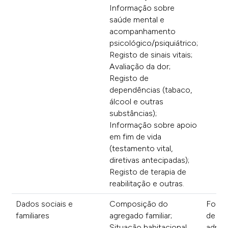
Informação sobre
saúde mental e
acompanhamento
psicológico/psiquiátrico;
Registo de sinais vitais;
Avaliação da dor;
Registo de
dependências (tabaco,
álcool e outras
substâncias);
Informação sobre apoio
em fim de vida
(testamento vital,
diretivas antecipadas);
Registo de terapia de
reabilitação e outras.
Dados sociais e
Composição do
Formu
familiares
agregado familiar;
de
Situação habitacional
admis