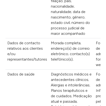
filiação; país;
nacionalidade;
naturalidade; data de
nascimento; género;
estado civil; número do
processo judicial de
maior acompanhado
Dados de contacto
Morada completa;
Formu
relativos aos clientes
endereço(s) de correio
de
e/ou
eletrónico; contacto(s)
admis
representantes/tutores
telefónico(s);
formu
websi
Dados de saúde
Diagnósticos médicos e
Formu
antecedentes clínicos;
de
Alergias e intolerâncias;
admis
Planos terapêuticos e
Infor
de cuidados; Medicação
prest
atual e passada;
pelos